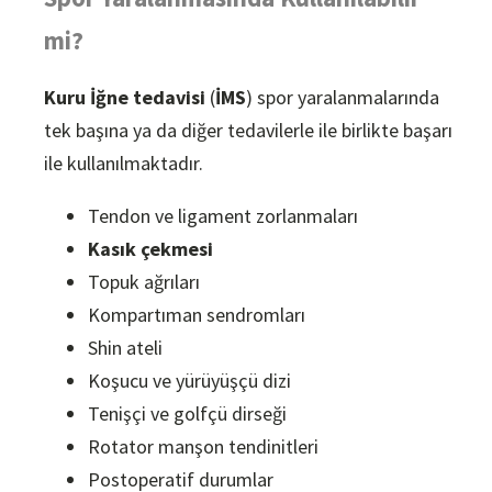
mi?
Kuru İğne tedavisi
(
İMS
) spor yaralanmalarında
tek başına ya da diğer tedavilerle ile birlikte başarı
ile kullanılmaktadır.
Tendon ve ligament zorlanmaları
Kasık çekmesi
Topuk ağrıları
Kompartıman sendromları
Shin ateli
Koşucu ve yürüyüşçü dizi
Tenişçi ve golfçü dirseği
Rotator manşon tendinitleri
Postoperatif durumlar