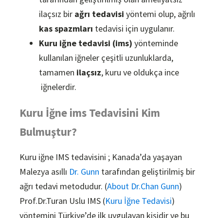
ilaçsız bir
ağrı tedavisi
yöntemi olup, ağrılı
kas spazmları
tedavisi için uygulanır.
Kuru iğne tedavisi (ims)
yönteminde
kullanılan iğneler çeşitli uzunluklarda,
tamamen
ilaçsız
, kuru ve oldukça ince
iğnelerdir.
Kuru İğne ims Tedavisini Kim
Bulmuştur?
Kuru iğne IMS tedavisini ; Kanada’da yaşayan
Malezya asıllı
Dr. Gunn
tarafından geliştirilmiş bir
ağrı tedavi metodudur. (
About Dr.Chan Gunn
)
Prof.Dr.Turan Uslu IMS (
Kuru İğne Tedavisi
)
yöntemini Türkiye’de ilk uygulayan kişidir ve bu