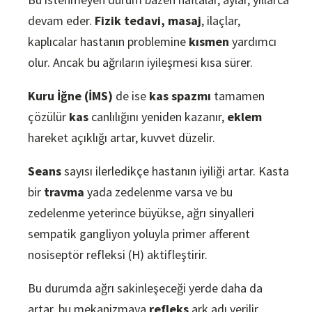
devam eder.
Fizik tedavi, masaj
, ilaçlar,
kaplıcalar hastanın problemine
kısmen
yardımcı
olur. Ancak bu ağrıların iyileşmesi kısa sürer.
Kuru İğne (İMS)
de ise
kas spazmı
tamamen
çözülür
kas
canlılığını yeniden kazanır,
eklem
hareket açıklığı artar, kuvvet düzelir.
Seans
sayısı ilerledikçe hastanın iyiliği artar. Kasta
bir
travma
yada zedelenme varsa ve bu
zedelenme yeterince büyükse, ağrı sinyalleri
sempatik gangliyon yoluyla primer afferent
nosiseptör refleksi (H) aktifleştirir.
Bu durumda ağrı sakinleşeceği yerde daha da
artar, bu mekanizmaya
refleks
ark adı verilir..