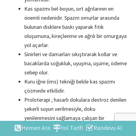
Kas spazmı bel-boyun, sırt ağrılarının en
önemli nedenidir. Spazm omurlar arasında
bulunan disklere baskı yaparak fıtık
oluşumuna, kireçlenme ve ağrılı bir omurgaya
yol açarlar.
Sinirleri ve damarları sıkıştırarak kollar ve
bacaklarda soğukluk, uyuşma, üşüme, ödeme
sebep olur.
Kuru iğne (ims) tekniği belde kas spazmı
çözmede etkilidir.
Proloterapi ; hasarlı dokulara dextroz denilen
şekerli suyun verilmesiyle, doku
yenilenmesini sağlamaya çalışan bir
yöntemdir.
Hemen Ara
Yol Tarifi
Randevu Al