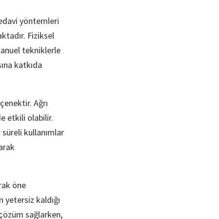
 tedavi yöntemleri
ktadır. Fiziksel
manuel tekniklerle
sına katkıda
eçenektir. Ağrı
 etkili olabilir.
süreli kullanımlar
şarak
arak öne
n yetersiz kaldığı
r çözüm sağlarken,