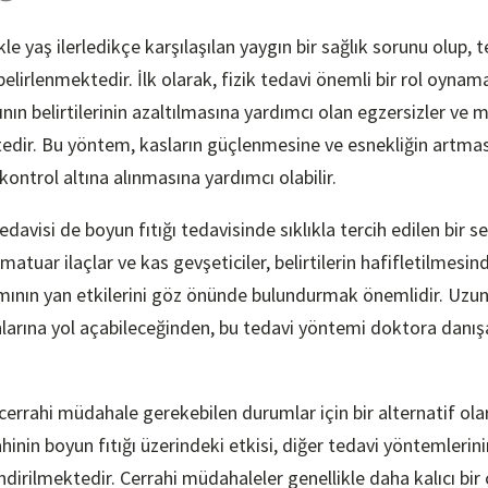
ikle yaş ilerledikçe karşılaşılan yaygın bir sağlık sorunu olup,
belirlenmektedir. İlk olarak, fizik tedavi önemli bir rol oynama
ının belirtilerinin azaltılmasına yardımcı olan egzersizler ve 
tedir. Bu yöntem, kasların güçlenmesine ve esnekliğin artma
kontrol altına alınmasına yardımcı olabilir.
 tedavisi de boyun fıtığı tedavisinde sıklıkla tercih edilen bir s
amatuar ilaçlar ve kas gevşeticiler, belirtilerin hafifletilmesinde
ımının yan etkilerini göz önünde bulundurmak önemlidir. Uzun 
unlarına yol açabileceğinden, bu tedavi yöntemi doktora danı
, cerrahi müdahale gerekebilen durumlar için bir alternatif ol
inin boyun fıtığı üzerindeki etkisi, diğer tedavi yöntemlerini
dirilmektedir. Cerrahi müdahaleler genellikle daha kalıcı bi