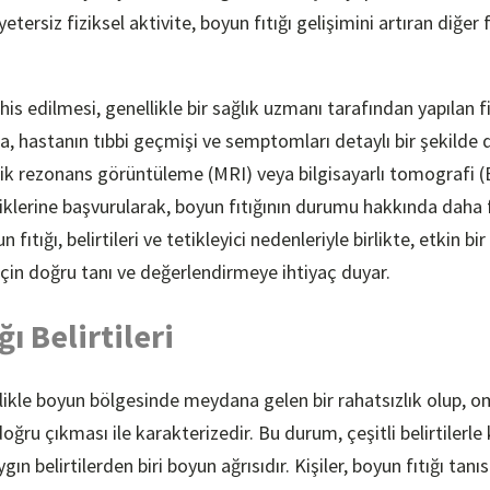
yetersiz fiziksel aktivite, boyun fıtığı gelişimini artıran diğer
his edilmesi, genellikle bir sağlık uzmanı tarafından yapılan 
, hastanın tıbbi geçmişi ve semptomları detaylı bir şekilde de
k rezonans görüntüleme (MRI) veya bilgisayarlı tomografi (BT
lerine başvurularak, boyun fıtığının durumu hakkında daha faz
fıtığı, belirtileri ve tetikleyici nedenleriyle birlikte, etkin bir
için doğru tanı ve değerlendirmeye ihtiyaç duyar.
ı Belirtileri
llikle boyun bölgesinde meydana gelen bir rahatsızlık olup, o
doğru çıkması ile karakterizedir. Bu durum, çeşitli belirtilerle
gın belirtilerden biri boyun ağrısıdır. Kişiler, boyun fıtığı tanı