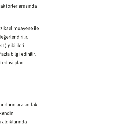
 faktörler arasında
fiziksel muayene ile
ğerlendirilir.
) gibi ileri
la bilgi edinilir.
 tedavi planı
murların arasındaki
 kendini
sı aldıklarında