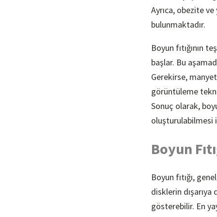
Ayrıca, obezite ve 
bulunmaktadır.
Boyun fıtığının teş
başlar. Bu aşamada
Gerekirse, manyeti
görüntüleme teknik
Sonuç olarak, boyun 
oluşturulabilmesi 
Boyun Fıtığ
Boyun fıtığı, gene
disklerin dışarıya 
gösterebilir. En yay