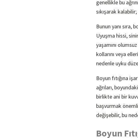
genellikle bu ağrı
sıkışarak kalabilir
Bunun yanı sıra, bo
Uyuşma hissi, sini
yaşamını olumsuz et
kollarını veya ell
nedenle uyku düzen
Boyun fıtığına işar
ağrıları, boyundaki
birlikte ani bir k
başvurmak önemlidi
değişebilir, bu ned
Boyun Fıtı