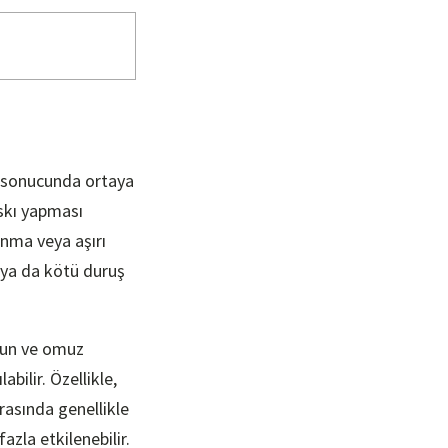
i sonucunda ortaya
askı yapması
lanma veya aşırı
ı ya da kötü duruş
boyun ve omuz
abilir. Özellikle,
rasında genellikle
fazla etkilenebilir.