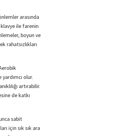
 önlemler arasında
klavye ile farenin
nlemeler, boyun ve
k rahatsızlıkları
 Aerobik
 yardımcı olur.
lılığı artırabilir.
esine de katkı
unca sabit
rı için sık sık ara