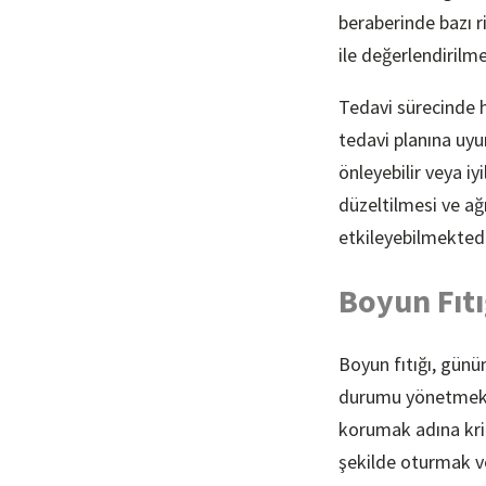
beraberinde bazı ri
ile değerlendirilm
Tedavi sürecinde h
tedavi planına uyum
önleyebilir veya iy
düzeltilmesi ve ağ
etkileyebilmektedi
Boyun Fıtı
Boyun fıtığı, günü
durumu yönetmek iç
korumak adına kri
şekilde oturmak ve