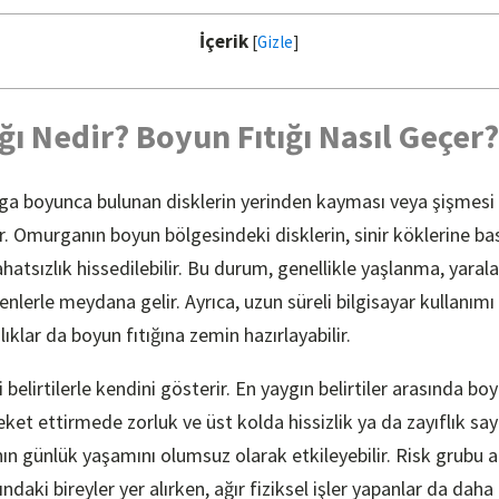
İçerik
[
Gizle
]
ğı Nedir? Boyun Fıtığı Nasıl Geçer?
rga boyunca bulunan disklerin yerinden kayması veya şişmes
. Omurganın boyun bölgesindeki disklerin, sinir köklerine b
rahatsızlık hissedilebilir. Bu durum, genellikle yaşlanma, yara
nlerle meydana gelir. Ayrıca, uzun süreli bilgisayar kullanım
lıklar da boyun fıtığına zemin hazırlayabilir.
li belirtilerle kendini gösterir. En yaygın belirtiler arasında 
eket ettirmede zorluk ve üst kolda hissizlik ya da zayıflık sayıl
anın günlük yaşamını olumsuz olarak etkileyebilir. Risk grubu a
ındaki bireyler yer alırken, ağır fiziksel işler yapanlar da daha 