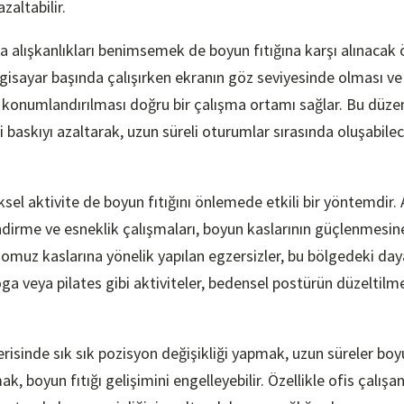
zaltabilir.
 alışkanlıkları benimsemek de boyun fıtığına karşı alınacak
lgisayar başında çalışırken ekranın göz seviyesinde olması ve 
 konumlandırılması doğru bir çalışma ortamı sağlar. Bu düze
baskıyı azaltarak, uzun süreli oturumlar sırasında oluşabilece
iksel aktivite de boyun fıtığını önlemede etkili bir yöntemdir.
ndirme ve esneklik çalışmaları, boyun kaslarının güçlenmesine
omuz kaslarına yönelik yapılan egzersizler, bu bölgedeki dayanık
oga veya pilates gibi aktiviteler, bedensel postürün düzeltilm
erisinde sık sık pozisyon değişikliği yapmak, uzun süreler boy
 boyun fıtığı gelişimini engelleyebilir. Özellikle ofis çalışanla