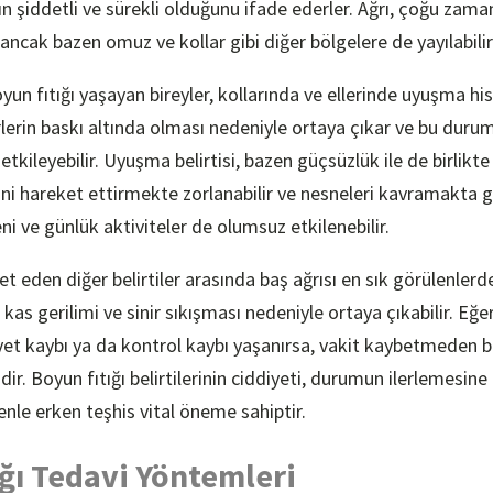
nın şiddetli ve sürekli olduğunu ifade ederler. Ağrı, çoğu zam
; ancak bazen omuz ve kollar gibi diğer bölgelere de yayılabilir
yun fıtığı yaşayan bireyler, kollarında ve ellerinde uyuşma hiss
rlerin baskı altında olması nedeniyle ortaya çıkar ve bu durum
kileyebilir. Uyuşma belirtisi, bazen güçsüzlük ile de birlikte 
erini hareket ettirmekte zorlanabilir ve nesneleri kavramakta g
i ve günlük aktiviteler de olumsuz etkilenebilir.
et eden diğer belirtiler arasında baş ağrısı en sık görülenlerde
 kas gerilimi ve sinir sıkışması nedeniyle ortaya çıkabilir. Eğer 
uvvet kaybı ya da kontrol kaybı yaşanırsa, vakit kaybetmeden 
r. Boyun fıtığı belirtilerinin ciddiyeti, durumun ilerlemesine 
enle erken teşhis vital öneme sahiptir.
ğı Tedavi Yöntemleri