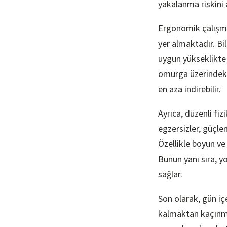
yakalanma riskini a
Ergonomik çalışma
yer almaktadır. Bi
uygun yükseklikte
omurga üzerindeki 
en aza indirebilir.
Ayrıca, düzenli fiz
egzersizler, güçle
Özellikle boyun ve 
Bunun yanı sıra, y
sağlar.
Son olarak, gün iç
kalmaktan kaçınmak,