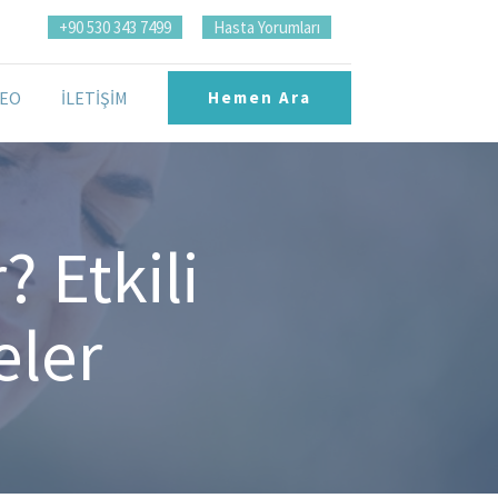
+90 530 343 7499
Hasta Yorumları
DEO
İLETIŞIM
Hemen Ara
? Etkili
eler