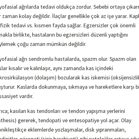
yofasial ağrılarda tedavi oldukça zordur. Sebebi ortaya çıka
r zaman kolay değildir. İlaçlar genellikle çok az işe yarar. Kap
 fizik tedavi vs. kısmen fayda sağlar. Egzersizler çok önemli
akla birlikte, hastaların bu egzersizleri düzenli yaptığını
ylemek çoğu zaman mümkün değildir.
yofasial ağrı sendromlu hastalarda, spazm olur. Spazm olan
slar kısalır ve kalınlaşır, aynı zamanda kas içindeki
krosirkülasyon (dolaşım) bozularak kas iskemisi (oksijensizli
uşturur. Kaslarda dokunmaya, sıkmaya ve hareketlere karşı b
ssasiyet vardır.
rıca; kasılan kas tendonları ve tendon yapışma yerlerini
nthesis) gererek, tendopati ve entesopatiye yol açar. Olay
onikleştikçe eklemlerde yozlaşmalar, disk yıpranmaları,
dinitler, nöropati (sinir harabiyeti) gibi patolojiler ortaya çıka