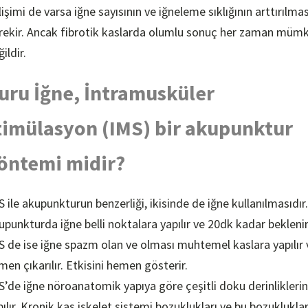
işimi de varsa iğne sayısının ve iğneleme sıklığının arttırılmas
rekir. Ancak fibrotik kaslarda olumlu sonuç her zaman müm
ildir.
uru İğne, İntramusküler
timülasyon (IMS) bir akupunktur
öntemi midir?
S ile akupunkturun benzerliği, ikisinde de iğne kullanılmasıdır.
upunkturda iğne belli noktalara yapılır ve 20dk kadar beklenir
S de ise iğne spazm olan ve olması muhtemel kaslara yapılır 
men çıkarılır. Etkisini hemen gösterir.
S’de iğne nöroanatomik yapıya göre çeşitli doku derinlikleri
pılır. Kronik kas iskelet sistemi bozuklukları ve bu bozuklukla