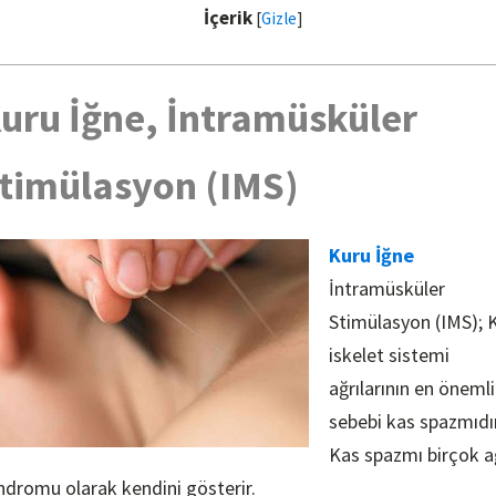
İçerik
[
Gizle
]
uru İğne, İntramüsküler
timülasyon (IMS)
Kuru İğne
İntramüsküler
Stimülasyon (IMS); 
iskelet sistemi
ağrılarının en önemli
sebebi kas spazmıdır
Kas spazmı birçok a
ndromu olarak kendini gösterir.