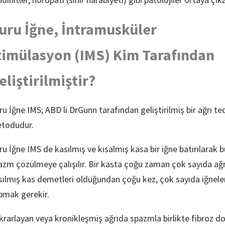
uru İğne, İntramusküler
timülasyon (IMS) Kim Tarafından
eliştirilmiştir?
ru İğne IMS; ABD li DrGunn tarafından geliştirilmiş bir ağrı te
todudur.
ru İğne IMS de kasılmış ve kısalmış kasa bir iğne batırılarak b
azm çözülmeye çalışılır. Bir kasta çoğu zaman çok sayıda ağrı
sılmış kas demetleri olduğundan çoğu kez, çok sayıda iğnel
pmak gerekir.
krarlayan veya kronikleşmiş ağrıda spazmla birlikte fibroz d