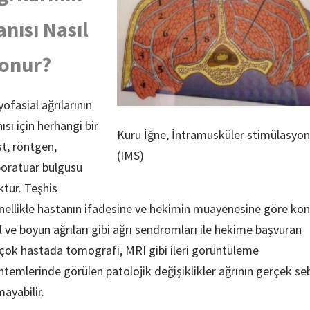
anısı Nasıl
onur?
ofasial ağrılarının
ısı için herhangi bir
Kuru İğne, İntramusküler stimülasyon
st, röntgen,
(IMS)
boratuar bulgusu
ktur. Teşhis
nellikle hastanın ifadesine ve hekimin muayenesine göre kon
l ve boyun ağrıları gibi ağrı sendromları ile hekime başvuran
rçok hastada tomografi, MRI gibi ileri görüntüleme
ntemlerinde görülen patolojik değişiklikler ağrının gerçek se
mayabilir.