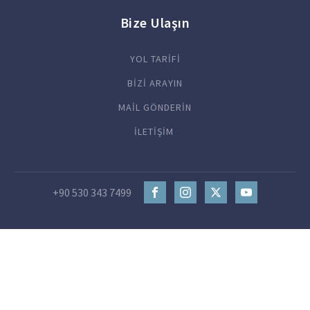
Bize Ulaşın
YOL TARİFİ
BİZİ ARAYIN
MAİL GÖNDERİN
İLETİŞİM
+90 530 343 7499