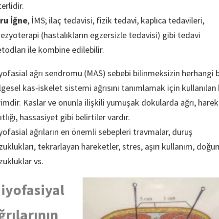
erlidir.
ru İğne
, İMS; ilaç tedavisi, fizik tedavi, kaplıca tedavileri,
nezyoterapi (hastalıkların egzersizle tedavisi) gibi tedavi
todları ile kombine edilebilir.
yofasial ağrı sendromu (MAS) sebebi bilinmeksizin herhangi b
lgesel kas-iskelet sistemi ağrısını tanımlamak için kullanılan 
rimdir. Kaslar ve onunla ilişkili yumuşak dokularda ağrı, hare
ıtlığı, hassasiyet gibi belirtiler vardır.
yofasial ağrıların en önemli sebepleri travmalar, duruş
zuklukları, tekrarlayan hareketler, stres, aşırı kullanım, doğu
zukluklar vs.
iyofasiyal
ğrılarının