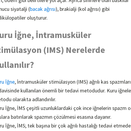
ı, ödem gibi belirtilere yol açar. Ayrıca sinirlere olan baskılar
ucu siyatalji (
bacak ağrısı
), brakialji (kol ağrısı) gibi
dikülopatiler oluşturur.
uru İğne, İntramusküler
timülasyon (IMS) Nerelerde
ullanılır?
ru İğne
, İntramusküler stimülasyon (IMS) ağrılı kas spazmları
davisinde kullanılan önemli bir tedavi metodudur. Kuru iğne
todu olarakta adlandırılır.
ru İğne, İMS çeşitli uzunluklardaki çok ince iğnelerin spazm o
slara batırılarak spazmın çözülmesi esasına dayanır.
ru İğne, İMS; tek başına bir çok ağrılı hastalığı tedavi etmede