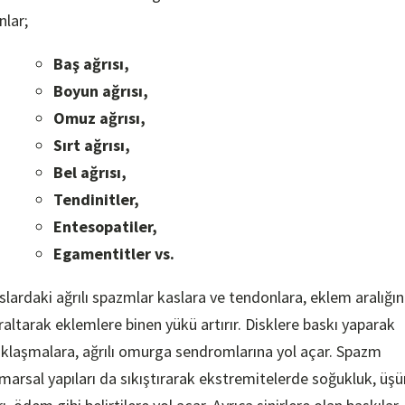
nlar;
Baş ağrısı,
Boyun ağrısı,
Omuz ağrısı,
Sırt ağrısı,
Bel ağrısı,
Tendinitler,
Entesopatiler,
Egamentitler vs.
slardaki ağrılı spazmlar kaslara ve tendonlara, eklem aralığın
raltarak eklemlere binen yükü artırır. Disklere baskı yaparak
tıklaşmalara, ağrılı omurga sendromlarına yol açar. Spazm
marsal yapıları da sıkıştırarak ekstremitelerde soğukluk, üş